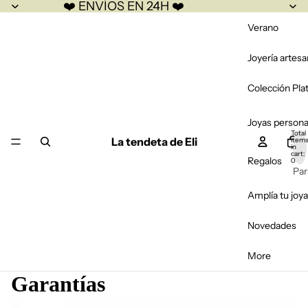
❤️ ENVÍOS EN 24H ❤️
Verano
Joyería artesa
Colección Pla
Joyas persona
Total
La tendeta de Eli
item
in
cart:
Regalos
0
Par
Par
Amplía tu joya
Par
Novedades
Bo
More
Fal
Garantías