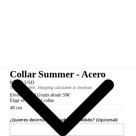
Collar Summer - Acero
$38.00 USD
Taxes included. Shipping calculated at checkout.
Envío 3,50€ I Gratis desde 59€
Elige el largo del collar
¿Quieres decirnos algo sobre tu pedido? (Opcional)