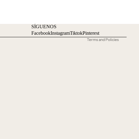
Privacy policy
Terms of service
Shipping policy
SÍGUENOS
Contact information
Facebook
Instagram
Tiktok
Pinterest
Terms and Policies