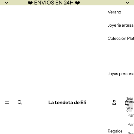
❤️ ENVÍOS EN 24H ❤️
Verano
Joyería artesa
Colección Pla
Joyas persona
Total
La tendeta de Eli
item
in
cart:
0
Par
Par
Regalos
Par