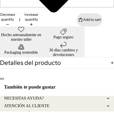
Decrease
Increase
quantity
quantity
Add to cart
Hecho artesanalmente en
Pago seguro
nuestro taller
30 días cambios y
Packaging sostenible
devoluciones
Detalles del producto
Open
Open
Open
Open
También te puede gustar
image
image
image
image
in
in
in
in
Refund policy
NECESITAS AYUDA?
full
full
full
full
Privacy policy
screen
screen
screen
screen
ATENCIÓN AL CLIENTE
Terms of service
INFORMACIÓN