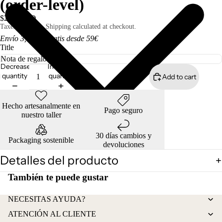
(order-level)
$2.00 USD
Taxes included. Shipping calculated at checkout.
Envío 3,50€ I Gratis desde 59€
Title
Decrease
Increase
quantity
quantity
Add to cart
Open
image
in
Hecho artesanalmente en
full
Pago seguro
nuestro taller
screen
30 días cambios y
Packaging sostenible
devoluciones
Detalles del producto
También te puede gustar
Refund policy
NECESITAS AYUDA?
Privacy policy
ATENCIÓN AL CLIENTE