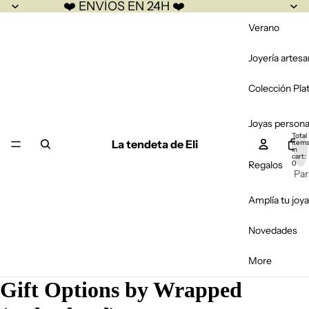
❤️ ENVÍOS EN 24H ❤️
Verano
Joyería artesa
Colección Pla
Joyas persona
Total
La tendeta de Eli
item
in
cart:
Regalos
0
Par
Par
Amplía tu joya
Par
Novedades
Bo
Fal
More
Gift Options by Wrapped