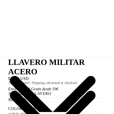
LLAVERO MILITAR
ACERO
$30.00 USD
Taxes included. Shipping calculated at checkout.
Envío 3,50€ I Gratis desde 59€
ARANDELA LLAVERO
COLOR CORDÓN