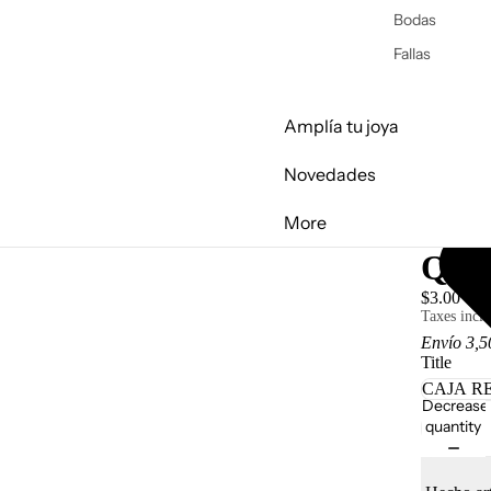
Bodas
Fallas
Amplía tu joya
Novedades
More
QUI
$3.00 U
Taxes inclu
Envío 3,5
Title
Decrease
quantity