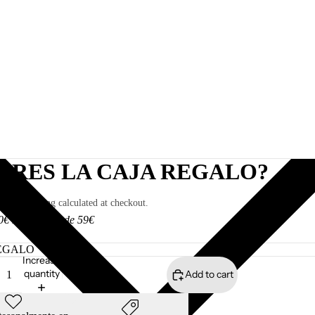
ERES LA CAJA REGALO?
SD
ded. Shipping calculated at checkout.
0€ I Gratis desde 59€
Increase
quantity
Add to cart