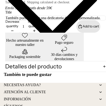
Taxes included. Shipping calculated at checkout.
Envío 3,50€ I Gratis desde 59€
Title
Decrease
Increase
quantity
quantity
Add to cart
Hecho artesanalmente en
Pago seguro
nuestro taller
30 días cambios y
Packaging sostenible
devoluciones
Detalles del producto
También te puede gustar
Refund policy
NECESITAS AYUDA?
Privacy policy
ATENCIÓN AL CLIENTE
Terms of service
INFORMACIÓN
Shipping policy