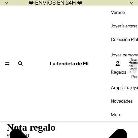
❤️ ENVÍOS EN 24H ❤️
Verano
Joyería artesa
Colección Pla
Joyas persona
Total
La tendeta de Eli
item
in
cart:
Regalos
0
Par
Par
Amplía tu joya
Par
Novedades
Bo
More
Fal
Nota regalo
$2.00 USD