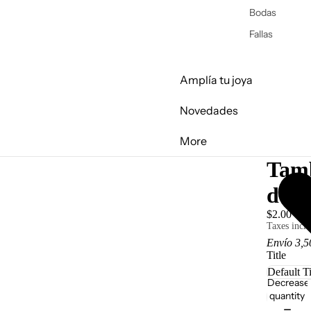
Bodas
Fallas
Amplía tu joya
Novedades
More
Tamb
de r
$2.00 U
Taxes inclu
Envío 3,5
Title
Decrease
quantity