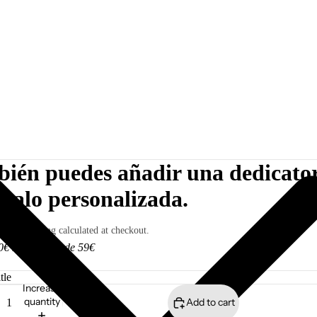
ién puedes añadir una dedicato
egalo personalizada.
SD
ded. Shipping calculated at checkout.
0€ I Gratis desde 59€
Increase
quantity
Add to cart