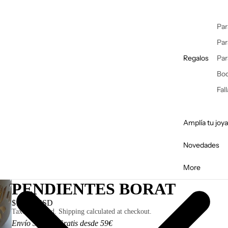
Par
Par
Regalos
Par
Bo
Fal
Amplía tu joya
Novedades
More
PENDIENTES BORAT
$16.00 USD
Taxes included. Shipping calculated at checkout.
Envío 3,50€ I Gratis desde 59€