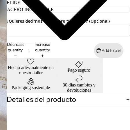
ELIGE
¿Quieres decirnos algo sobre tu pedido? (Opcional)
Decrease
Increase
quantity
quantity
Add to cart
Hecho artesanalmente en
Pago seguro
nuestro taller
30 días cambios y
Packaging sostenible
devoluciones
Detalles del producto