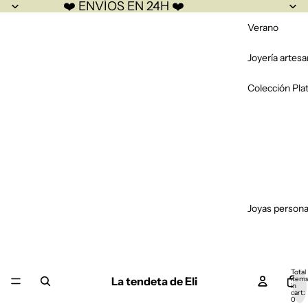
❤️ ENVÍOS EN 24H ❤️
Verano
Joyería artesa
Colección Pla
Joyas persona
Total
La tendeta de Eli
item
in
cart:
0