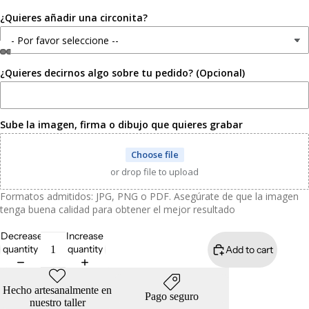
¿Quieres añadir una circonita?
¿Quieres decirnos algo sobre tu pedido? (Opcional)
Open
Open
Open
Open
Open
Open
image
image
image
image
image
image
in
in
in
in
in
in
full
full
full
full
full
full
Sube la imagen, firma o dibujo que quieres grabar
screen
screen
screen
screen
screen
screen
Choose file
or drop file to upload
Formatos admitidos: JPG, PNG o PDF. Asegúrate de que la imagen
tenga buena calidad para obtener el mejor resultado
Decrease
Increase
quantity
quantity
Add to cart
Hecho artesanalmente en
Pago seguro
nuestro taller