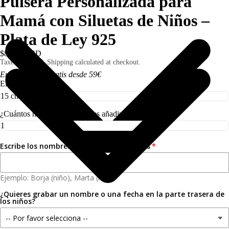
Pulsera Personalizada para
Mamá con Siluetas de Niños –
Plata de Ley 925
$80.00 USD
Taxes included. Shipping calculated at checkout.
Envío 3,50€ I Gratis desde 59€
Elige la talla
¿Cuántos niños o niñas quieres añadir?
Escribe los nombres separados por comas
Ejemplo: Borja (niño), Marta (niña)
¿Quieres grabar un nombre o una fecha en la parte trasera de
los niños?