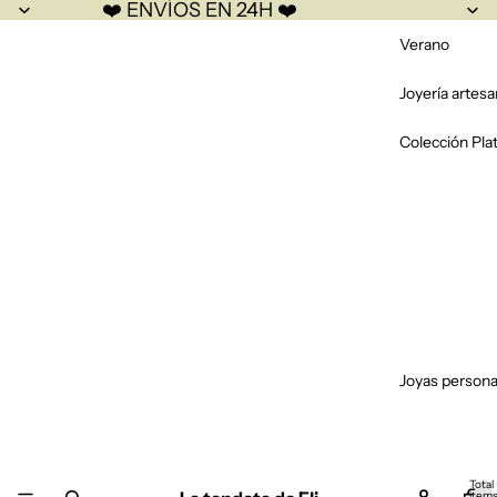
❤️ ENVÍOS EN 24H ❤️
Verano
Joyería artesa
Colección Pla
Joyas persona
Total
item