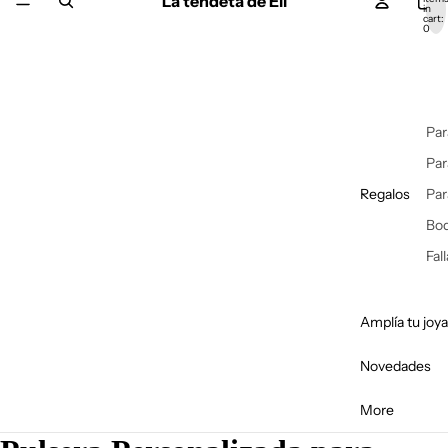
La tendeta de Eli
in
cart:
0
Par
Par
Regalos
Par
Bo
Fal
Amplía tu joya
Novedades
More