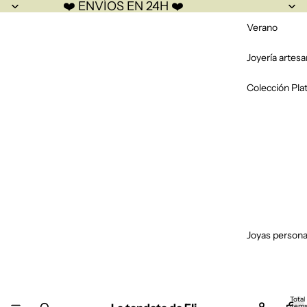
❤️ ENVÍOS EN 24H ❤️
Verano
Joyería artesa
Colección Pla
Joyas persona
Total
item