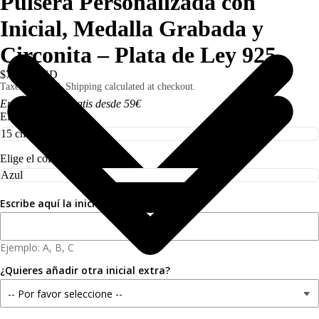
Pulsera Personalizada con
Inicial, Medalla Grabada y
Circonita – Plata de Ley 925
$71.00 USD
Taxes included. Shipping calculated at checkout.
Envío 3,50€ I Gratis desde 59€
Elige la talla
Elige el color de la circonita
Escribe aquí la inicial que quieres
Ejemplo: A, B, C
¿Quieres añadir otra inicial extra?