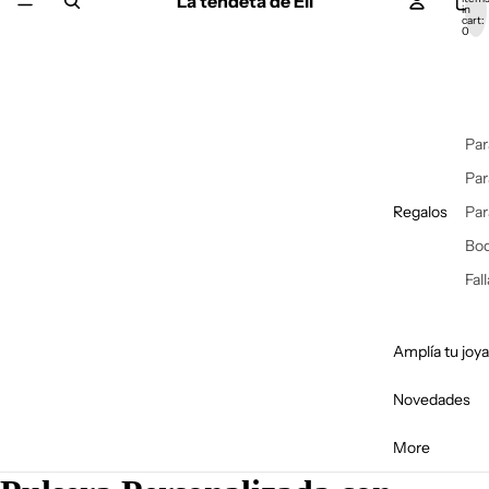
La tendeta de Eli
in
cart:
0
Par
Par
Regalos
Par
Bo
Fal
Amplía tu joya
Novedades
More