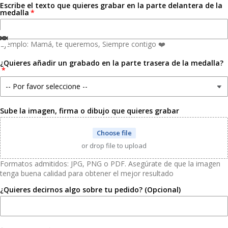
Escribe el texto que quieres grabar en la parte delantera de la
medalla
Ejemplo: Mamá, te queremos, Siempre contigo ❤️
Open
Open
Open
Open
Open
Open
Open
Open
Open
Open
Open
Open
Open
Open
Open
¿Quieres añadir un grabado en la parte trasera de la medalla?
image
image
image
image
image
image
image
image
image
image
image
image
image
image
image
in
in
in
in
in
in
in
in
in
in
in
in
in
in
in
full
full
full
full
full
full
full
full
full
full
full
full
full
full
full
screen
screen
screen
screen
screen
screen
screen
screen
screen
screen
screen
screen
screen
screen
screen
Sube la imagen, firma o dibujo que quieres grabar
Choose file
or drop file to upload
Formatos admitidos: JPG, PNG o PDF. Asegúrate de que la imagen
tenga buena calidad para obtener el mejor resultado
¿Quieres decirnos algo sobre tu pedido? (Opcional)