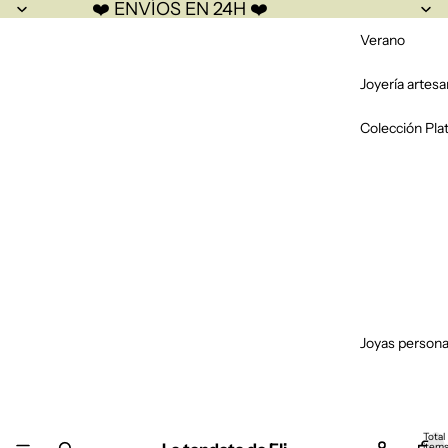
❤️ ENVÍOS EN 24H ❤️
Verano
Joyería artesa
Colección Pla
Joyas persona
Total
item