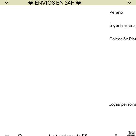
❤️ ENVÍOS EN 24H ❤️
Verano
Joyería artesa
Colección Pla
Joyas persona
Total
item