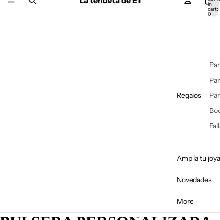
La tendeta de Eli
in
cart:
0
Par
Par
Regalos
Par
Bo
Fal
Amplía tu joya
Novedades
More