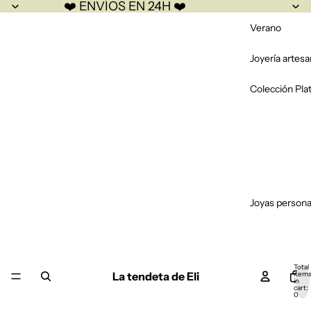
❤️ ENVÍOS EN 24H ❤️
Verano
Joyería artesa
Colección Pla
Joyas persona
Total
La tendeta de Eli
item
in
cart:
0