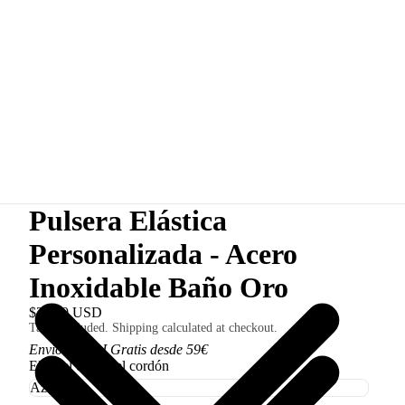
Pulsera Elástica
Personalizada - Acero
Inoxidable Baño Oro
$22.00 USD
Taxes included. Shipping calculated at checkout.
Envío 3,50€ I Gratis desde 59€
Elige el color del cordón