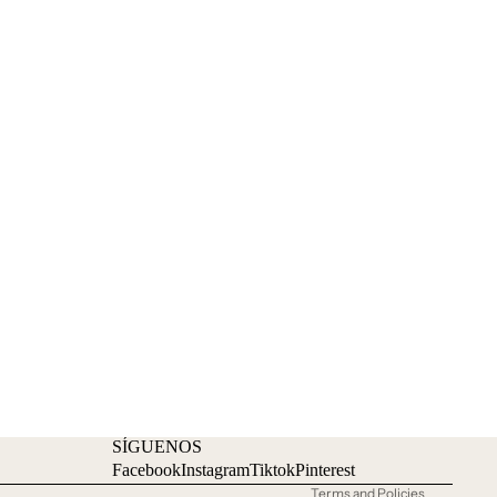
Refund policy
Privacy policy
Terms of service
Shipping policy
SÍGUENOS
Contact information
Facebook
Instagram
Tiktok
Pinterest
Terms and Policies