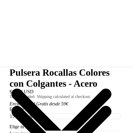
Pulsera Rocallas Colores
con Colgantes - Acero
$31.00 USD
Taxes included. Shipping calculated at checkout.
Envío 3,50€ I Gratis desde 59€
Elige la talla
Elige tu modelo