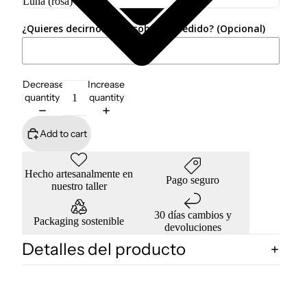
¿Quieres decirnos algo sobre tu pedido? (Opcional)
Decrease
Increase
quantity
quantity
Add to cart
Hecho artesanalmente en
Pago seguro
nuestro taller
30 días cambios y
Packaging sostenible
devoluciones
Detalles del producto